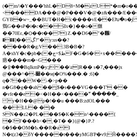
(� m/\�Y���'hhL�D8=M�zU*�m�o��x
<���DA���@�P���V�@�z&���/E���g�G����P;��r�0
GYB�w~_��BUT�H�c����vE��EԽ�o�̮i
䳫G��sP�i�c��Ƌx�}��o�㒑
��70Eͼ,�Ѻ��t��7}Z.��D6�"�᎜/
���]�� ڳ?"�y:us��?
����R�g:V��:3B�B�?
A�xhY�c�pb�(�ظ$=ڃF�G�6�\+x��f����] _4ܔ4�Z�+�k���Z�fJE�$P���
瘱����m�~G���
�۩���BqIkmP�y;j��\z]R�� s�7,͓���jx
@���^�-׉��мj�O%���.� ;6]�
q�7��W� -�>p��
n�G8�g��ah��̧$�s���VG���T' ��
�vfe��e �<�H��<����߰"
�����_
y�H��@p�!��u ���B:zdOL���
��LL� �j�
SN��z2�ΡL���$�K�n^����{
�?F���h<�˛�T� �}(@�}Ҏ.?
6�$��OM�Ƅ.��R�al
N�t(z3�ȭY�����t���yMGBƤ�v9;Ȟ����Xݽ�o�6�F��ϟ����~���lչ��/