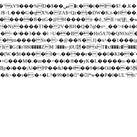
��(�I�$?.�,K�����tA-
������B�nG�@H����e �d_SE>n(덒|_�w
y����TJ��2V�BH�Q�7qf�s=_��'>#�4�8"
�zn���� Sv�>�@��N�.J}�x^��1���(
880����ZM 3���s~j0U䪫�BxT�xf���z����[��3
[W.�$6����I�~,����e���0�KI��
�GՅp�i���|Al�PP��&J��#��9�6�Od���5
�&>��s�:�+�L?�99�6�"�I*w��P�l�UL"b: