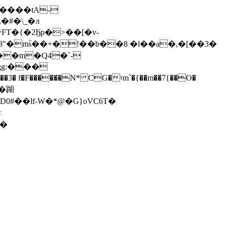
FT�{�2Ҕp�>��[�v-
�ms֮��+�!��b��8 �l��a�,�[��3�
gg:���
� f�F������N* CG�ˠm`�{��m��7{��O�
`�䠒
拆
'�