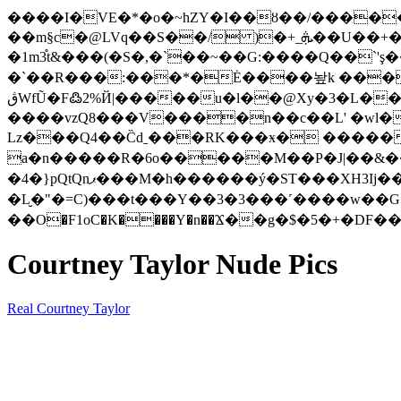
����I�VE�*�o�~hZY�I��ȣ��/�����"xV9���%D�$��ض�c
��m§c�@LVq��S��/ )�+_ܞ��U��+�J$>L���G�qX%�ZA$=Qz�j�DW�K,t-�H��,�#�\_�л
�1m3֯t&���(�S�,�`��~��G:����Q��`'ş
�`��R���:���*�Ė����놮k ����N
ڨWfŨ�F߷2%Й|�����u�l��@Xy�3�L���<�/��3�� �l >U��B ��Hn5A70�QNOo��m�Q4�`-
����vzQ8���V����n��c��L' �wl�
Lz���Q4��C̏dˍ���RK���ӿ� �����h�G{�o'
а�n�����R�6o�����M��P�J|��&��
�4�}pQtQnޕ���M�h������ý�ST���XH3Ij��+G���M�.�m��=��i�/8��yK�L�����o- ��/ D0#��lf-W�*@�G}oVC6T�
�L̮�"�=C)���t���Y��3�3���˹����w� 
��O�F1oC�K����Y�n��Ϫ��g�$�5�+�DF��
Courtney Taylor Nude Pics
Real Courtney Taylor